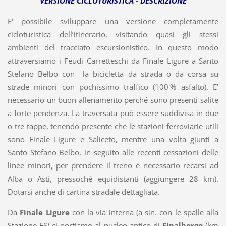
VERSIONE CICLOTURISTICA - DESCRIZIONE
E' possibile sviluppare una versione completamente
cicloturistica dell’itinerario, visitando quasi gli stessi
ambienti del tracciato escursionistico. In questo modo
attraversiamo i Feudi Carretteschi da Finale Ligure a Santo
Stefano Belbo con la bicicletta da strada o da corsa su
strade minori con pochissimo traffico (100'% asfalto). E’
necessario un buon allenamento perché sono presenti salite
a forte pendenza. La traversata può essere suddivisa in due
o tre tappe, tenendo presente che le stazioni ferroviarie utili
sono Finale Ligure e Saliceto, mentre una volta giunti a
Santo Stefano Belbo, in seguito alle recenti cessazioni delle
linee minori, per prendere il treno è necessario recarsi ad
Alba o Asti, pressoché equidistanti (aggiungere 28 km).
Dotarsi anche di cartina stradale dettagliata.
Da
Finale Ligure
con la via interna (a sin. con le spalle alla
Stazione FS) ci portiamo al nucleo antico di
Finalborgo
(km