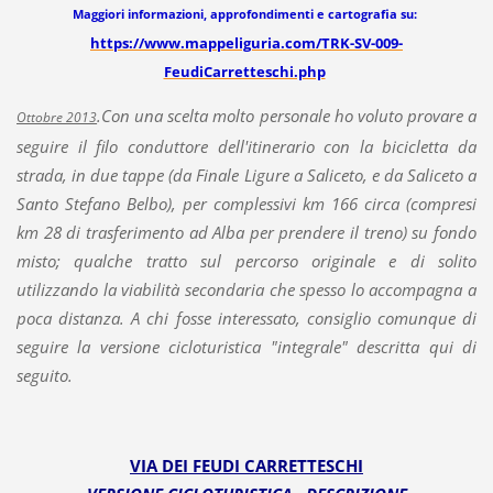
Maggiori informazioni, approfondimenti e cartografia su:
https://www.mappeliguria.com/TRK-SV-009-
FeudiCarretteschi.php
.
Con una scelta molto personale ho voluto provare a
Ottobre 2013
seguire il filo conduttore dell'itinerario con la bicicletta da
strada, in due tappe (da Finale Ligure a Saliceto, e da Saliceto a
Santo Stefano Belbo), per complessivi km 166 circa (compresi
km 28 di trasferimento ad Alba per prendere il treno) su fondo
misto;
qualche tratto sul percorso originale e
di solito
utilizzando la viabilità secondaria che spesso lo accompagna a
poca distanza. A chi fosse interessato, consiglio comunque di
seguire la versione cicloturistica "integrale" descritta qui di
seguito.
VIA DEI FEUDI CARRETTESCHI