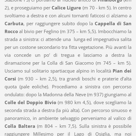
2), e proseguiamo per
Calice Ligure
(m 70 - km 5). In centro
svoltiamo a destra e con alcuni tornanti faticosi ci alziamo a
Carbuta
, per raggiungere subito dopo la
Cappella di San
Rocco
al bivio per Feglino (m 375 – km 5,5). Imbocchiamo la
strada a sinistra: ci attende una lunga ed impegnativa salita
per un costone secondario tra fitta vegetazione. Più avanti la
via concede un po’ di tregua e lasciamo a destra la
diramazione per la Colla di San Giacomo (m 745 – km 5).
Usciamo sul solitario spartiacque alpino in località
Pian dei
Corsi
(m 930 – km 2,5), tra grandi boschi e praterie d’alta
quota (pale eoliche). Procediamo a sinistra con percorso
ondulato: dopo la Madonna della Neve (m 937) giungiamo al
Colle del Doppio Bivio
(m 980 km 4,5), dove scegliamo la
seconda strada a destra (la più alta). Con percorso sinuoso e
panoramico, in ambiente selvaggio perveniamo al valico di
Colla Baltera
(m 804 – km 7,5). Sulla sinistra è possibile
raggiungere Millesimo per il Lago di Osiglia, ma noi