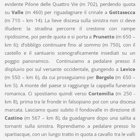
evidente Pilone delle Quattro Vie (m 702), perdendo quota
su
Valle
(m 460) per riguadagnare il crinale a
Gottasecca
(m 710 – km 14). La lieve discesa sulla sinistra non ci deve
illudere: la stradina percorre il crestone con rampe
ripidissime, poi perde quota e si porta a
Prunetto
(m 650 –
km 6); d’obbligo continuare fino al sommo (m 750), con il
castello e il santuario scenograficamente insediati su un
poggio panoramico. Continuiamo a pedalare presso il
displuvio poi sul versante occidentale, giungendo a
Levice
(m 550 – km 6), da cui proseguiamo per
Bergolo
(m 650 –
km 5). A monte del paese si raggiunge la cappella funeraria
romanica. Ci spostiamo quindi verso
Cortemilia
(m 250 -
km 8), prima tra le fronde in falsopiano poi con una discesa
marcata. Lasciamo quasi subito il fondovalle in direzione di
Castino
(m 567 – km 8), da guadagnare dopo una salita a
tornanti sulla sinistra. Riprendiamo a pedalare presso lo
spartiacque, con un lungo tratto in quota a cavallo tra le valli