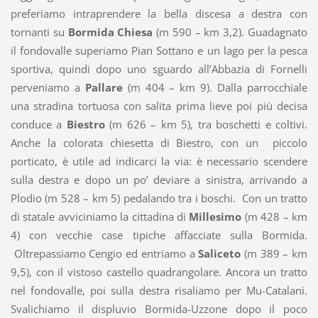
preferiamo intraprendere la bella discesa a destra con
tornanti su
Bormida Chiesa
(m 590 – km 3,2). Guadagnato
il fondovalle superiamo Pian Sottano e un lago per la pesca
sportiva, quindi dopo uno sguardo all’Abbazia di Fornelli
perveniamo a
Pallare
(m 404 – km 9). Dalla parrocchiale
una stradina tortuosa con salita prima lieve poi più decisa
conduce a
Biestro
(m 626 – km 5), tra boschetti e coltivi.
Anche la colorata chiesetta di Biestro, con un piccolo
porticato, è utile ad indicarci la via: è necessario scendere
sulla destra e dopo un po’ deviare a sinistra, arrivando a
Plodio (m 528 – km 5) pedalando tra i boschi. Con un tratto
di statale avviciniamo la cittadina di
Millesimo
(m 428 – km
4) con vecchie case tipiche affacciate sulla Bormida.
Oltrepassiamo Cengio ed entriamo a
Saliceto
(m 389 – km
9,5), con il vistoso castello quadrangolare. Ancora un tratto
nel fondovalle, poi sulla destra risaliamo per Mu-Catalani.
Svalichiamo il displuvio Bormida-Uzzone dopo il poco