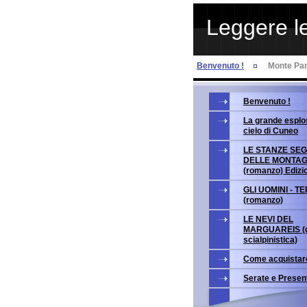
Leggere le
Benvenuto !
Monte Pan
Benvenuto !
La grande esplo
cielo di Cuneo
LE STANZE SE
DELLE MONTA
(romanzo) Edizi
GLI UOMINI - T
(romanzo)
LE NEVI DEL
MARGUAREIS (g
scialpinistica)
Come acquistar
Serate e Presen