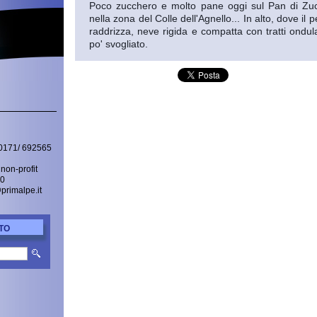
Poco zucchero e molto pane oggi sul Pan di Zu
nella zona del Colle dell'Agnello... In alto, dove il 
raddrizza, neve rigida e compatta con tratti ondul
po' svogliato.
0171/ 692565
non-profit
30
@primalpe.it
TO