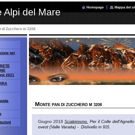
Homepage
Mappa del si
 Alpi del Mare
 di Zucchero m 3208
sione nel
GRETE
GNE
one 2021
ERRA
uida
M
ONTE PAN DI ZUCCHERO M 3208
e
Giugno 2018
Per il Colle dell'Agnello
Scialpinismo.
tazioni
ovest (Valle Varaita) - D
islivello m 915.