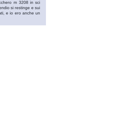
cchero m 3208 in sci
pendio si restinge e sui
ati, e io ero anche un