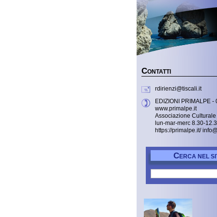
C
ONTATTI
rdirienzi@tiscali.it
EDIZIONI PRIMALPE - 
www.primalpe.it
Associazione Culturale 
lun-mar-merc 8.30-12.
https://primalpe.it/ info
C
ERCA NEL SI