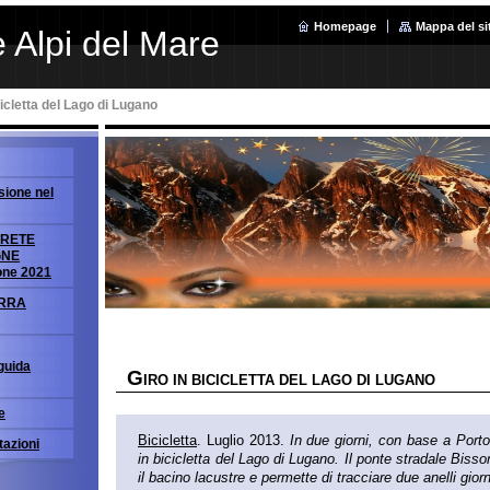
Homepage
Mappa del si
 Alpi del Mare
cicletta del Lago di Lugano
sione nel
GRETE
GNE
one 2021
ERRA
uida
G
IRO IN BICICLETTA DEL LAGO DI LUGANO
e
Bicicletta
. Luglio 2013.
In due giorni, con base a Porto
tazioni
in bicicletta del Lago di Lugano. Il ponte stradale Biss
il bacino lacustre e permette di tracciare due anelli giorn