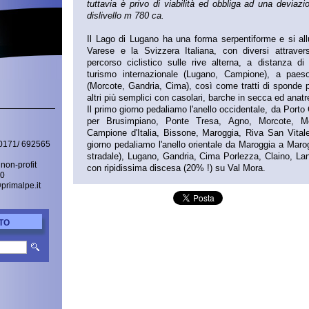
tuttavia è privo di viabilità ed obbliga ad una deviazi
dislivello m 780 ca.
Il Lago di Lugano ha una forma serpentiforme e si allu
Varese e la Svizzera Italiana, con diversi attravers
percorso ciclistico sulle rive alterna, a distanza di
turismo internazionale (Lugano, Campione), a paesot
(Morcote, Gandria, Cima), così come tratti di sponde 
altri più semplici con casolari, barche in secca ed anatr
Il primo giorno pedaliamo l'anello occidentale, da Porto
per Brusimpiano, Ponte Tresa, Agno, Morcote, Mei
Campione d'Italia, Bissone, Maroggia, Riva San Vital
giorno pedaliamo l'anello orientale da Maroggia a Maro
0171/ 692565
stradale), Lugano, Gandria, Cima Porlezza, Claino, L
non-profit
con ripidissima discesa (20% !) su Val Mora.
30
@primalpe.it
TO