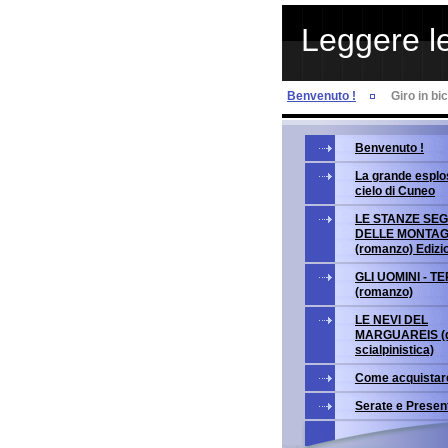
Leggere le
Benvenuto !
Giro in bi
Benvenuto !
La grande esplo
cielo di Cuneo
LE STANZE SE
DELLE MONTA
(romanzo) Edizi
GLI UOMINI - T
(romanzo)
LE NEVI DEL
MARGUAREIS (g
scialpinistica)
Come acquistar
Serate e Presen