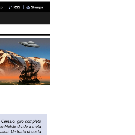
to
RSS
Stampa
 Ceresio, giro completo
one-Melide divide a metà
alieri. Un tratto di costa