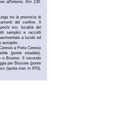
one all'interno. Km 130,
nga tra la provincia di
amenti del confine. Il
 pochi km, località del
ti semplici e raccolti
pavimentate a lucido ed
e assopite.
 Ceresio a Porto Ceresio
lde (ponte stradale),
e e Brusino. Il secondo
ggia per Bissone (ponte
anzo (quota max m 870),