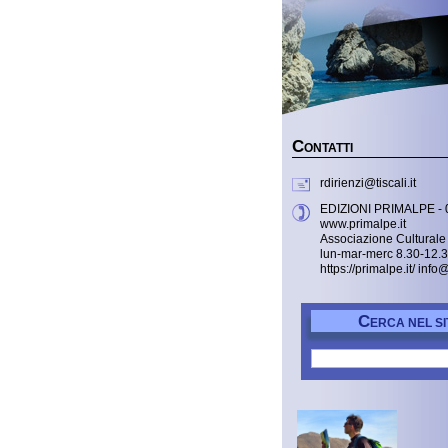
C
ONTATTI
rdirienzi@tiscali.it
EDIZIONI PRIMALPE - 
www.primalpe.it
Associazione Culturale 
lun-mar-merc 8.30-12.
https://primalpe.it/ info
C
ERCA NEL SI